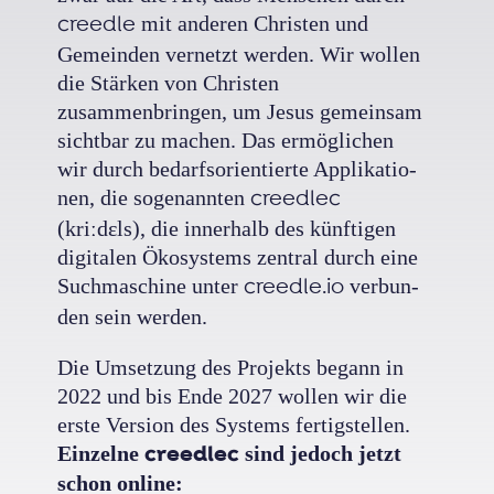
creedle
mit anderen Christen und
Gemeinden vernetzt werden. Wir wollen
die Stärken von Christen
zusammenbringen, um Jesus gemeinsam
sichtbar zu machen. Das ermöglichen
wir durch bedarfs­orien­tierte Ap­pli­ka­tio­
nen, die so­genann­ten
creedlec
(kriːdɛls), die inner­halb des künf­tigen
digi­talen Öko­sys­tems zentral durch eine
Such­ma­schine unter
creedle.io
ver­bun­
den sein werden.
Die Umsetzung des Projekts begann in
2022 und bis Ende 2027 wollen wir die
erste Version des Systems fertigstellen.
creedlec
Einzelne
sind jedoch jetzt
schon online: