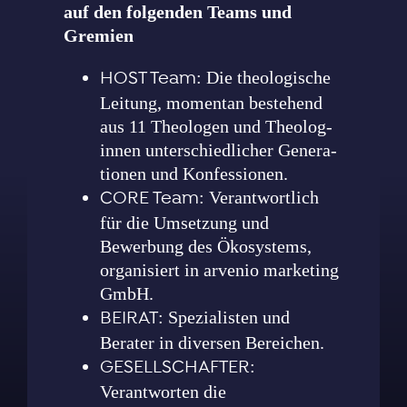
auf den folgenden Teams und
Gremien
HOST Team
: Die theo­lo­gische
Leitung, momentan beste­hend
aus 11 Theo­logen und Theo­log­
innen unter­schied­licher Gene­ra­
tionen und Kon­fes­sio­nen.
CORE Team
: Verantwortlich
für die Umsetzung und
Bewerbung des Ökosystems,
organisiert in
arvenio marketing
GmbH
.
BEIRAT
: Spe­zia­lis­ten und
Berater in diversen Berei­chen.
GESELLSCHAFTER
:
Verantworten die