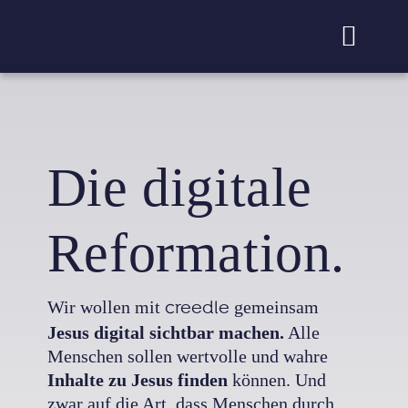
Zum
Inhalt
Toggl
springen
Naviga
Die digitale
Reformation.
Wir wollen mit
creedle
gemeinsam
Jesus digital sichtbar machen.
Alle
Menschen sollen wertvolle und wahre
Inhalte zu Jesus finden
können. Und
zwar auf die Art, dass Menschen durch